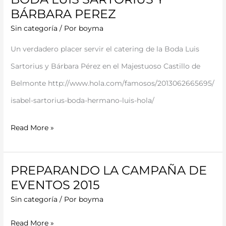
BODA
BÁRBARA PEREZ
LUIS
Sin categoría
/ Por
boyma
SARTORIUS
Un verdadero placer servir el catering de la Boda Luis
Y
Sartorius y Bárbara Pérez en el Majestuoso Castillo de
BÁRBARA
Belmonte http://www.hola.com/famosos/2013062665695/
PEREZ
isabel-sartorius-boda-hermano-luis-hola/
Read More »
PREPARANDO LA CAMPAÑA DE
PREPARANDO
EVENTOS 2015
LA
Sin categoría
/ Por
boyma
CAMPAÑA
DE
Read More »