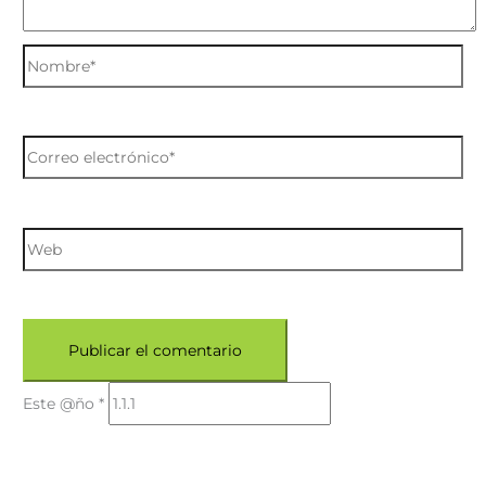
Este @ño
*