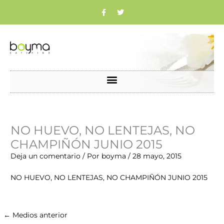
Ir
F
T
a
w
c
i
al
e
t
b
t
contenido
o
e
o
r
k
Nombre*
Correo
Web
NO HUEVO, NO LENTEJAS, NO
electrónico*
CHAMPIÑÓN JUNIO 2015
Deja un comentario
/ Por
boyma
/
28 mayo, 2015
NO HUEVO, NO LENTEJAS, NO CHAMPIÑÓN JUNIO 2015
←
Medios anterior