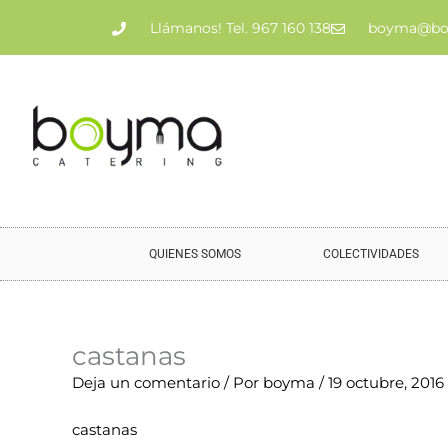
Ir
Llámanos! Tel. 967 160 138
boyma@bo
al
contenido
QUIENES SOMOS
COLECTIVIDADES
castanas
Nombre*
Correo
Web
Deja un comentario
/ Por
boyma
/
19 octubre, 2016
electrónico*
castanas