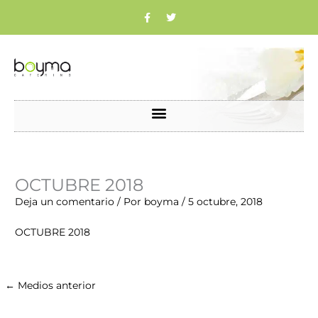
Ir
F
T
a
w
c
i
al
e
t
b
t
contenido
o
e
o
r
k
Nombre*
Correo
Web
OCTUBRE 2018
electrónico*
Deja un comentario
/ Por
boyma
/
5 octubre, 2018
OCTUBRE 2018
←
Medios anterior