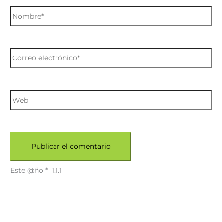
Este @ño
*