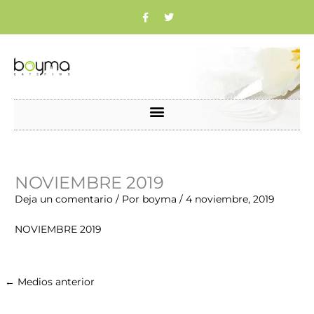
Ir
F
T
a
w
c
i
al
e
t
b
t
contenido
o
e
o
r
k
Nombre*
Correo
Web
NOVIEMBRE 2019
electrónico*
Deja un comentario
/ Por
boyma
/
4 noviembre, 2019
NOVIEMBRE 2019
←
Medios anterior