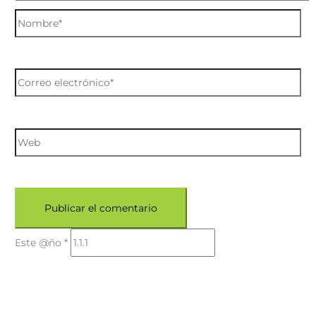
Este @ño
*