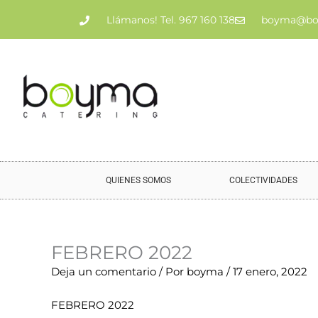
Ir
Llámanos! Tel. 967 160 138
boyma@bo
al
contenido
QUIENES SOMOS
COLECTIVIDADES
FEBRERO 2022
Nombre*
Correo
Web
Deja un comentario
/ Por
boyma
/
17 enero, 2022
electrónico*
FEBRERO 2022