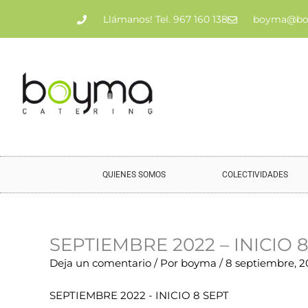
Ir
Llámanos! Tel. 967 160 138
boyma@bo
al
contenido
QUIENES SOMOS
COLECTIVIDADES
SEPTIEMBRE 2022 – INICIO 
Nombre*
Correo
Web
Deja un comentario
/ Por
boyma
/
8 septiembre, 2
electrónico*
SEPTIEMBRE 2022 - INICIO 8 SEPT