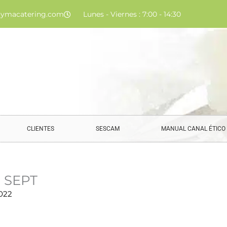
ymacatering.com
Lunes - Viernes : 7:00 - 14:30
CLIENTES
SESCAM
MANUAL CANAL ÉTICO
8 SEPT
022