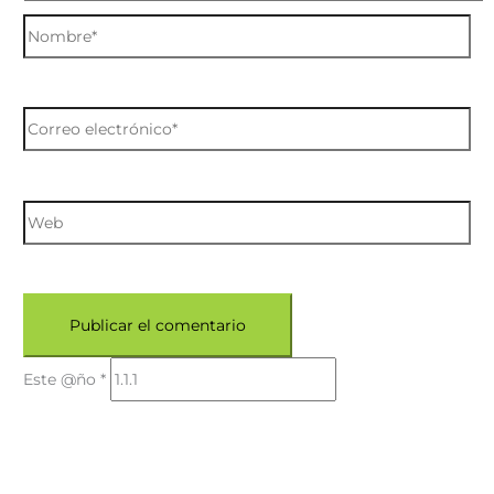
Este @ño
*