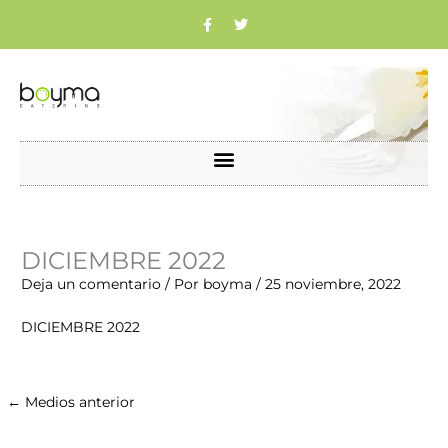
Ir
F
T
a
w
c
i
al
e
t
b
t
contenido
o
e
o
r
k
Nombre*
Correo
Web
DICIEMBRE 2022
electrónico*
Deja un comentario
/ Por
boyma
/
25 noviembre, 2022
DICIEMBRE 2022
←
Medios anterior