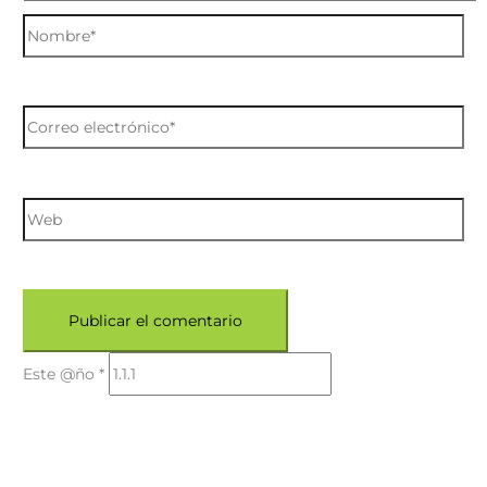
Este @ño
*