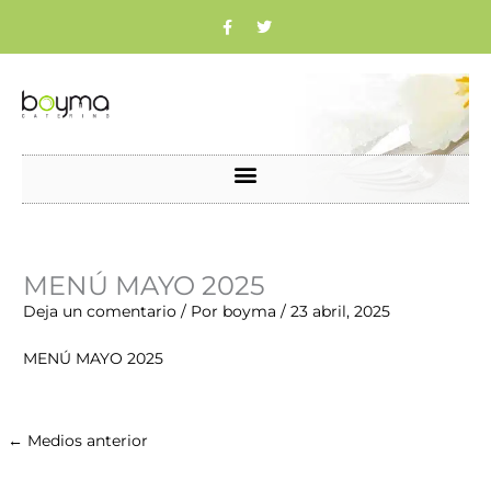
Ir
F
T
a
w
c
i
al
e
t
b
t
contenido
o
e
o
r
k
Nombre*
Correo
Web
MENÚ MAYO 2025
electrónico*
Deja un comentario
/ Por
boyma
/
23 abril, 2025
MENÚ MAYO 2025
←
Medios anterior