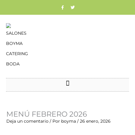
Ir
F
T
a
w
c
i
al
e
t
b
t
contenido
o
e
o
r
k
Nombre*
Correo
Web
MENÚ FEBRERO 2026
electrónico*
Deja un comentario
/ Por
boyma
/
26 enero, 2026