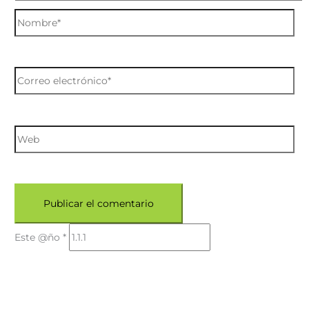
Este @ño
*