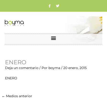
Ir
F
T
a
w
c
i
al
e
t
b
t
contenido
o
e
o
r
k
Nombre*
Correo
Web
ENERO
electrónico*
Deja un comentario
/ Por
boyma
/
20 enero, 2015
ENERO
←
Medios anterior