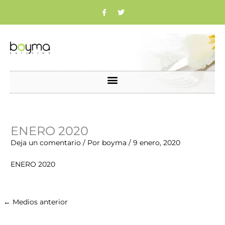
Ir
F
T
a
w
c
i
al
e
t
b
t
contenido
o
e
o
r
k
Nombre*
Correo
Web
ENERO 2020
electrónico*
Deja un comentario
/ Por
boyma
/
9 enero, 2020
ENERO 2020
←
Medios anterior