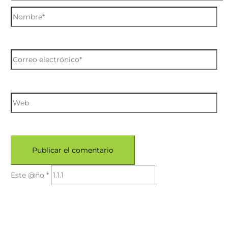
Este @ño
*